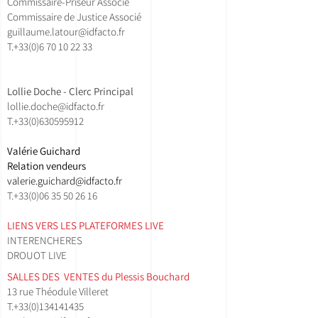
Commissaire-Priseur Associé
Commissaire de Justice Associé
guillaume.latour@idfacto.fr
T.+33(0)
6 70 10 22 33
Lollie Doche - Clerc Principal
lollie.doche@idfacto.fr
T.+33(0)630595912
Valérie Guichard
Relation vendeurs
valerie.guichard@idfacto.fr
T.+33(0)06 35 50 26 16
LIENS VERS LES PLATEFORMES LIVE
INTERENCHERES
DROUOT LIVE
SALLES DES VENTES ​du Plessis Bouchard
13 rue Théodule Villeret
T.
+33(0)134141435​