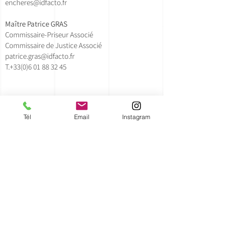
encheres@idfacto.fr
Maître Patrice GRAS
Commissaire-Priseur Associé
Commissaire de Justice Associé
patrice.gras@idfacto.fr
T.+33(0)
6 01 88 32 45
Lollie Doche - Clerc Principal
lollie.doche@idfacto.fr
Tél
Email
Instagram
T.+33(0)630595912
Claire Pourrat - Clerc
encheres@idfacto.fr
T.
+33(0)134141435
Romain Garnaud - Chef de Parc
romain.garnaud@idfacto.fr
T.
+33(0)647364492
DEPARTEMENTS D'ART