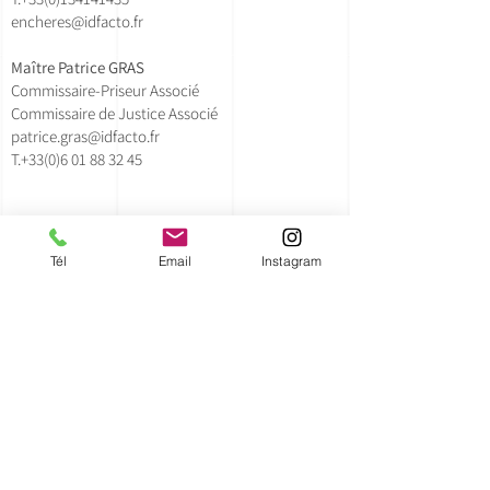
encheres@idfacto.fr
Maître Patrice GRAS
Commissaire-Priseur Associé
Commissaire de Justice Associé
patrice.gras@idfacto.fr
T.+33(0)
6 01 88 32 45
Lollie Doche - Clerc Principal
lollie.doche@idfacto.fr
Tél
Email
Instagram
T.+33(0)630595912
Claire Pourrat - Clerc
encheres@idfacto.fr
T.
+33(0)134141435
Romain Garnaud - Chef de Parc
romain.garnaud@idfacto.fr
T.
+33(0)647364492
DEPARTEMENTS D'ART