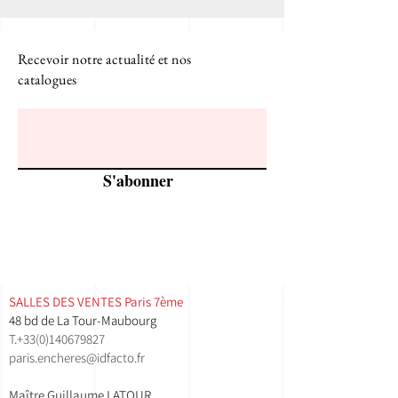
Recevoir notre actualité et nos
catalogues
S'abonner
SALLES DES VENTES ​Paris 7ème
48 bd de La Tour-Maubourg
T.
+33(0)140679827
paris.encheres@idfacto.fr
Maître Guillaume LATOUR