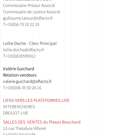
Commissaire-Priseur Associé
Commissaire de Justice Associé
guillaume.latour@idfacto.fr
T.+33(0)
6 70 10 22 33
Lollie Doche - Clerc Principal
lollie.doche@idfacto.fr
T.+33(0)630595912
Valérie Guichard
Relation vendeurs
valerie.guichard@idfacto.fr
T.+33(0)06 35 50 26 16
LIENS VERS LES PLATEFORMES LIVE
INTERENCHERES
DROUOT LIVE
SALLES DES VENTES ​du Plessis Bouchard
13 rue Théodule Villeret
T.
+33(0)134141435​