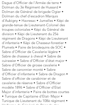
Dague d'Officier de l'Armée de terre •
Dolman du 3è Régiment de Hussard •
Dolman de Général de brigade Ogier •
Dolman du chef d'escadron Marquis
d'Aubigny • Havresac • Jumelles • Képi de
grande-tenue de Lieutenant-Colonel des
troupes coloniales • Képi du Général de
division • Képi de Lieutenant du 25è
régiment de Dragons • Képi de Lieutenant
d'infanterie • Képi de Chasseur-forestier •
Plumets • Paire de brodequins de SOC •
Sabre d'Officier de Cavalerie légère •
Sabre de chasseur à cheval • Sabre de
cuirassier • Sabre d'Officier d'état major •
Sabre d'Officier de grosse cavalerie •
Sabre de canonnier monté • Sabre
d'Officier d'infanterie • Sabre de Dragon •
Sabre d'officier de carabinier et de
cavalerie de réserve • Sabre d'Officier
modèle 1896 • Sabre d'Officier d'Etat
Major d'infanterie • Paire de bottes courtes
• Tunique de Capitaine d'Etat- Major •
Tunique de Lieutenant du 108è régiment •