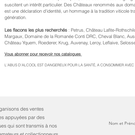
suscitent un intérêt particulier. Des Châteaux renommés aux doma
est une déclaration d'identité, un hommage à la tradition viticole 
génération.
Les flacons les plus recherchés
: Petrus, Château
Lafite
-Rothschil
Margaux, Domaine de la Romanée Conti DRC, Cheval Blanc, Auson
Château Yquem, Roederer, Krug, Auvenay, Leroy, Leflaive, Selosse,
Vous abonner pour recevoir nos catalogues
L'ABUS D'ALCOOL EST DANGEREUX POUR LA SANTÉ, A CONSOMMER AVEC
ganisons des ventes
res appuyées par des
Nom et Prén
es qui sont transmis à nos
 amateurs et collectionneurs,