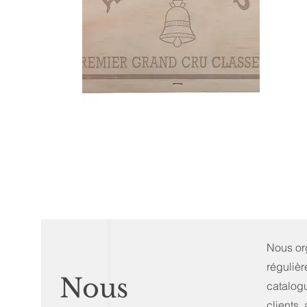
Nous or
réguliè
Nous
catalogu
clients,