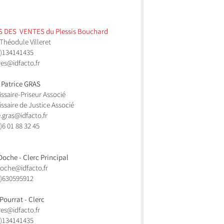
 DES VENTES ​du Plessis Bouchard
 Théodule Villeret
)134141435​
es@idfacto.fr
 Patrice GRAS
saire-Priseur Associé
saire de Justice Associé
e.gras@idfacto.fr
)
6 01 88 32 45
 Doche - Clerc Principal
.doche@idfacto.fr
0)630595912
 Pourrat - Clerc
es@idfacto.fr
)134141435​