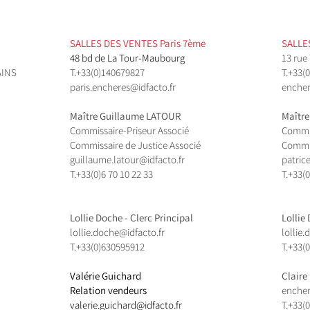
SALLES DES VENTES ​Paris 7ème
SALLES
48 bd de La Tour-Maubourg
13 rue
INS
T.
+33(0)140679827
T.
+33(0
paris.encheres@idfacto.fr
encher
Maître Guillaume LATOUR
Maître
Commissaire-Priseur Associé
Commis
Commissaire de Justice Associé
Commis
guillaume.latour@idfacto.fr
patric
T.+33(0)
6 70 10 22 33
T.+33(0
Lollie Doche - Clerc Principal
Lollie
lollie.doche@idfacto.fr
lollie
T.+33(0)630595912
T.+33(
Valérie Guichard
Claire
Relation vendeurs
encher
valerie.guichard@idfacto.fr
T.
+33(0