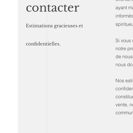
contacter
ayant ma
informés
spiritue
Estimatio
ns graci
euses et
Si vous 
confidentielles.
notre pr
de nous
nous do
Nos esti
confiden
constitu
vente, n
commun,