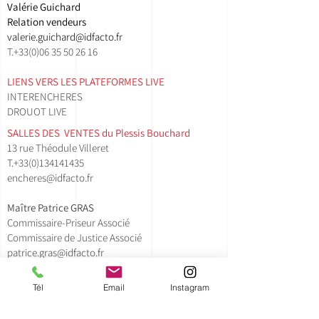
Valérie Guichard
Relation vendeurs
valerie.guichard@idfacto.fr
T.+33(0)06 35 50 26 16
LIENS VERS LES PLATEFORMES LIVE
INTERENCHERES
DROUOT LIVE
SALLES DES VENTES ​du Plessis Bouchard
13 rue Théodule Villeret
T.
+33(0)134141435​
encheres@idfacto.fr
Maître Patrice GRAS
Commissaire-Priseur Associé
Commissaire de Justice Associé
patrice.gras@idfacto.fr
T.+33(0)
6 01 88 32 45
Tél
Email
Instagram
Lollie Doche - Clerc Principal