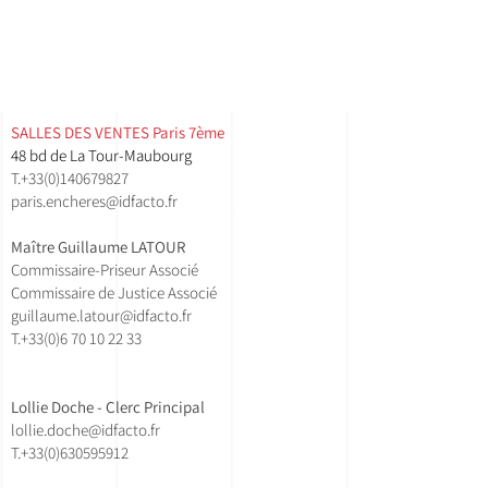
SALLES DES VENTES ​Paris 7ème
48 bd de La Tour-Maubourg
T.
+33(0)140679827
paris.encheres@idfacto.fr
Maître Guillaume LATOUR
Commissaire-Priseur Associé
Commissaire de Justice Associé
guillaume.latour@idfacto.fr
T.+33(0)
6 70 10 22 33
Lollie Doche - Clerc Principal
lollie.doche@idfacto.fr
T.+33(0)630595912