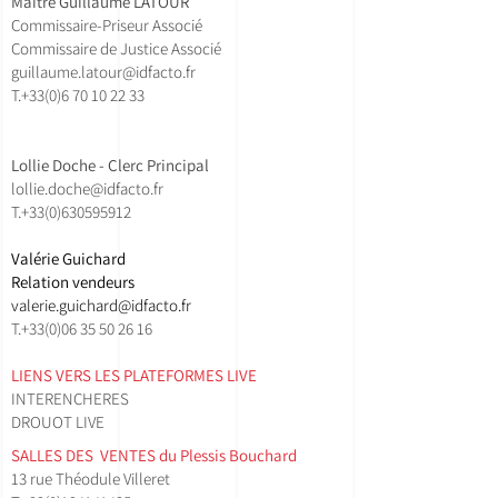
Maître Guillaume LATOUR
Commissaire-Priseur Associé
Commissaire de Justice Associé
guillaume.latour@idfacto.fr
T.+33(0)
6 70 10 22 33
Lollie Doche - Clerc Principal
lollie.doche@idfacto.fr
T.+33(0)630595912
Valérie Guichard
Relation vendeurs
valerie.guichard@idfacto.fr
T.+33(0)06 35 50 26 16
LIENS VERS LES PLATEFORMES LIVE
INTERENCHERES
DROUOT LIVE
SALLES DES VENTES ​du Plessis Bouchard
13 rue Théodule Villeret