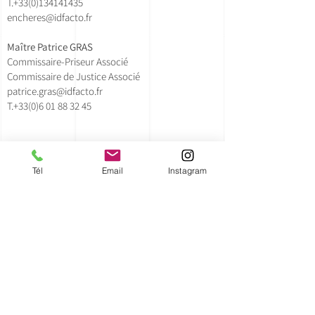
T.
+33(0)134141435​
encheres@idfacto.fr
Maître Patrice GRAS
Commissaire-Priseur Associé
Commissaire de Justice Associé
patrice.gras@idfacto.fr
T.+33(0)
6 01 88 32 45
Lollie Doche - Clerc Principal
lollie.doche@idfacto.fr
Tél
Email
Instagram
T.+33(0)630595912
Claire Pourrat - Clerc
encheres@idfacto.fr
T.
+33(0)134141435
Romain Garnaud - Chef de Parc
romain.garnaud@idfacto.fr
T.
+33(0)647364492