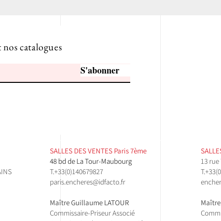
t nos catalogues
S'abonner
SALLES DES VENTES ​Paris 7ème
SALLES
48 bd de La Tour-Maubourg
13 rue
INS
T.
+33(0)140679827
T.
+33(0
paris.encheres@idfacto.fr
encher
Maître Guillaume LATOUR
Maître
Commissaire-Priseur Associé
Commis