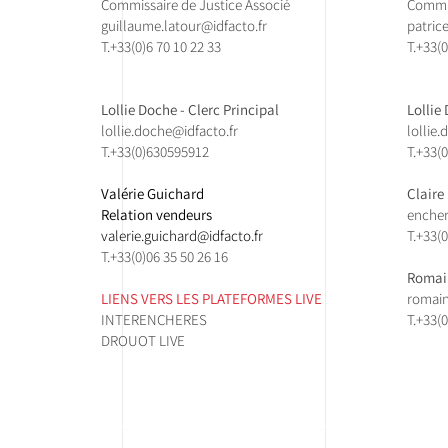
Commissaire de Justice Associé
Commis
guillaume.latour@idfacto.fr
patric
T.+33(0)
6 70 10 22 33
T.+33(0
Lollie Doche - Clerc Principal
Lollie
lollie.doche@idfacto.fr
lollie
T.+33(0)630595912
T.+33(
Valérie Guichard
Claire
Relation vendeurs
encher
valerie.guichard@idfacto.fr
T.
+33(0
T.+33(0)06 35 50 26 16
Romain
LIENS VERS LES PLATEFORMES LIVE
romain
INTERENCHERES
T.
+33(
DROUOT LIVE