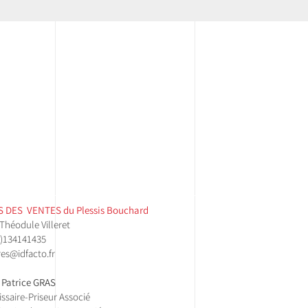
 DES VENTES ​du Plessis Bouchard
 Théodule Villeret
)134141435​
es@idfacto.fr
 Patrice GRAS
saire-Priseur Associé