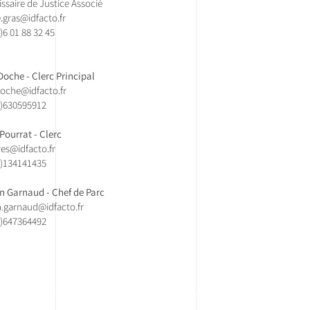
saire de Justice Associé
e.gras@idfacto.fr
)
6 01 88 32 45
 Doche - Clerc Principal
.doche@idfacto.fr
0)630595912
 Pourrat - Clerc
es@idfacto.fr
)134141435​
 Garnaud - Chef de Parc
.garnaud@idfacto.fr
0)647364492