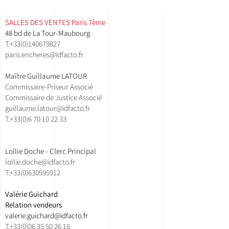
SALLES DES VENTES ​Paris 7ème
48 bd de La Tour-Maubourg
T.
+33(0)140679827
paris.encheres@idfacto.fr
Maître Guillaume LATOUR
Commissaire-Priseur Associé
Commissaire de Justice Associé
guillaume.latour@idfacto.fr
T.+33(0)
6 70 10 22 33
Lollie Doche - Clerc Principal
lollie.doche@idfacto.fr
T.+33(0)630595912
Valérie Guichard
Relation vendeurs
valerie.guichard@idfacto.fr
T.+33(0)06 35 50 26 16