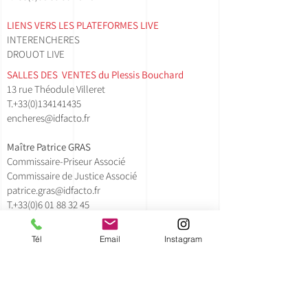
LIENS VERS LES PLATEFORMES LIVE
INTERENCHERES
DROUOT LIVE
SALLES DES VENTES ​du Plessis Bouchard
13 rue Théodule Villeret
T.
+33(0)134141435​
encheres@idfacto.fr
Maître Patrice GRAS
Commissaire-Priseur Associé
Commissaire de Justice Associé
patrice.gras@idfacto.fr
T.+33(0)
6 01 88 32 45
Tél
Email
Instagram
Lollie Doche - Clerc Principal
lollie.doche@idfacto.fr
T.+33(0)630595912
Claire Pourrat - Clerc