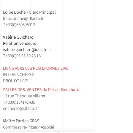
Lollie Doche - Clerc Principal
lollie.doche@idfacto.fr
T.+33(0)630595912
Valérie Guichard
Relation vendeurs
valerie.guichard@idfacto.fr
T.+33(0)06 35 50 26 16
LIENS VERS LES PLATEFORMES LIVE
INTERENCHERES
DROUOT LIVE
SALLES DES VENTES ​du Plessis Bouchard
13 rue Théodule Villeret
T.
+33(0)134141435​
encheres@idfacto.fr
Maître Patrice GRAS
Commissaire-Priseur Associé