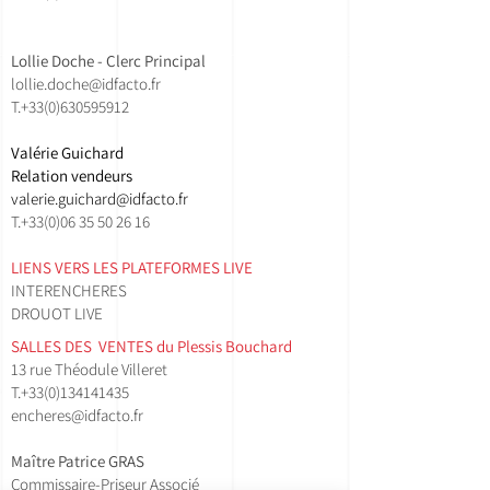
Lollie Doche - Clerc Principal
lollie.doche@idfacto.fr
T.+33(0)630595912
Valérie Guichard
Relation vendeurs
valerie.guichard@idfacto.fr
T.+33(0)06 35 50 26 16
LIENS VERS LES PLATEFORMES LIVE
INTERENCHERES
DROUOT LIVE
SALLES DES VENTES ​du Plessis Bouchard
13 rue Théodule Villeret
T.
+33(0)134141435​
encheres@idfacto.fr
Maître Patrice GRAS
Commissaire-Priseur Associé