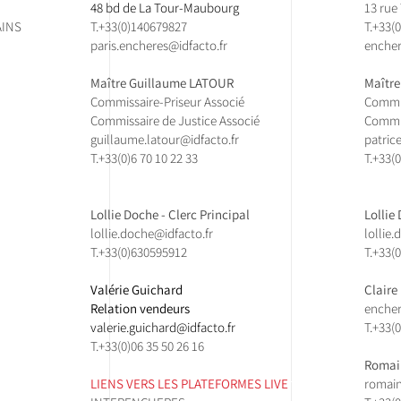
48 bd de La Tour-Maubourg
13 rue
INS
T.
+33(0)140679827
T.
+33(0
paris.encheres@idfacto.fr
encher
Maître Guillaume LATOUR
Maître
Commissaire-Priseur Associé
Commis
Commissaire de Justice Associé
Commis
guillaume.latour@idfacto.fr
patric
T.+33(0)
6 70 10 22 33
T.+33(0
Lollie Doche - Clerc Principal
Lollie
lollie.doche@idfacto.fr
lollie
T.+33(0)630595912
T.+33(
Valérie Guichard
Claire
Relation vendeurs
encher
valerie.guichard@idfacto.fr
T.
+33(0
T.+33(0)06 35 50 26 16
Romain
LIENS VERS LES PLATEFORMES LIVE
romain