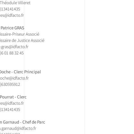
 Théodule Villeret
)134141435​
es@idfacto.fr
 Patrice GRAS
saire-Priseur Associé
saire de Justice Associé
e.gras@idfacto.fr
)
6 01 88 32 45
 Doche - Clerc Principal
.doche@idfacto.fr
0)630595912
 Pourrat - Clerc
es@idfacto.fr
)134141435​
 Garnaud - Chef de Parc
.garnaud@idfacto.fr