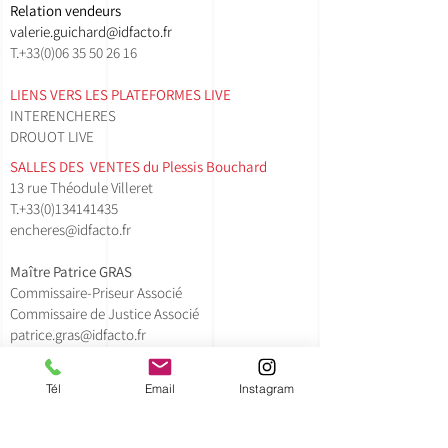
Relation vendeurs
valerie.guichard@idfacto.fr
T.+33(0)06 35 50 26 16
LIENS VERS LES PLATEFORMES LIVE
INTERENCHERES
DROUOT LIVE
SALLES DES VENTES ​du Plessis Bouchard
13 rue Théodule Villeret
T.
+33(0)134141435​
encheres@idfacto.fr
Maître Patrice GRAS
Commissaire-Priseur Associé
Commissaire de Justice Associé
patrice.gras@idfacto.fr
T.+33(0)
6 01 88 32 45
Tél
Email
Instagram
Lollie Doche - Clerc Principal
lollie.doche@idfacto.fr