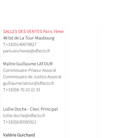
SALLES DES VENTES ​Paris 7ème
48 bd de La Tour-Maubourg
T.
+33(0)140679827
paris.encheres@idfacto.fr
Maître Guillaume LATOUR
Commissaire-Priseur Associé
Commissaire de Justice Associé
guillaume.latour@idfacto.fr
T.+33(0)
6 70 10 22 33
Lollie Doche - Clerc Principal
lollie.doche@idfacto.fr
T.+33(0)630595912
Valérie Guichard